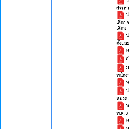
สรรหา
ปร
เลือก 
เดือน
ป
ตั้งแล
ม
ก
ม
พนักง
ห
ป
หมวด 
ห
พ.ศ. 
ม
ห